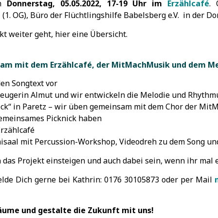
am
Donnerstag, 05.05.2022, 17-19 Uhr im
Erzählcafé
. 
1. OG), Büro der Flüchtlingshilfe Babelsberg e.V. in der Do
kt weiter geht, hier eine Übersicht.
dam mit dem Erzählcafé, der MitMachMusik und dem M
den Songtext vor
zeugerin Almut und wir entwickeln die Melodie und Rhythm
nick“ in Paretz – wir üben gemeinsam mit dem Chor der Mi
gemeinsames Picknick haben
Erzählcafé
olaisaal mit Percussion-Workshop, Videodreh zu dem Song u
in das Projekt einsteigen und auch dabei sein, wenn ihr mal
elde Dich gerne bei Kathrin: 0176 30105873 oder per Mail
äume und gestalte die Zukunft mit uns!