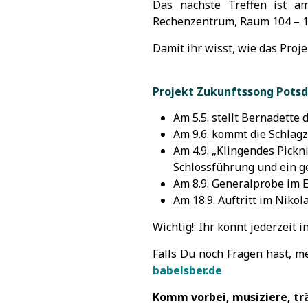
Das nächste Treffen ist 
Rechenzentrum, Raum 104 – 1 (
Damit ihr wisst, wie das Proje
Projekt Zukunftssong Pots
Am 5.5. stellt Bernadette 
Am 9.6. kommt die Schlag
Am 4.9. „Klingendes Pick
Schlossführung und ein 
Am 8.9. Generalprobe im 
Am 18.9. Auftritt im Nik
Wichtig!: Ihr könnt jederzeit 
Falls Du noch Fragen hast, m
babelsber.de
Komm vorbei, musiziere, tr