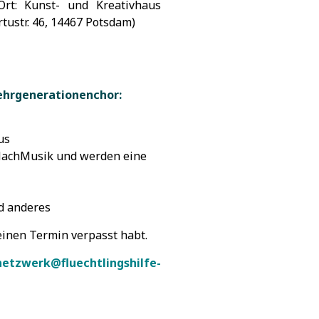
Ort: Kunst- und Kreativhaus
rtustr. 46, 14467 Potsdam)
ehrgenerationenchor:
us
tMachMusik und werden eine
nd anderes
 einen Termin verpasst habt.
netzwerk@fluechtlingshilfe-