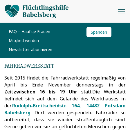
FAQ – Häufige Fragen
Spenden
Mitglied werden
Newsletter abonnieren
FAHRRADWERKSTATT
Seit 2015 findet die Fahrradwerkstatt regelmäßig von
April bis Ende November donnerstags in der
Zeit
zwischen 16 bis 19 Uhr
statt.Die Werkstatt
befindet sich auf dem Gelände des Werkhauses in
der
Rudolph-Breitscheidstr. 164, 14482 Potsdam
Babelsberg
. Dort werden gespendete Fahrräder so
aufbereitet, dass sie wieder straßentauglich sind.
Gerne geben wir sie an geflüchteten Menschen gegen